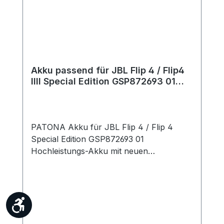
Akku passend für JBL Flip 4 / Flip4
IIII Special Edition GSP872693 01
Batterie 3000 mAh 3,7 V
PATONA Akku für JBL Flip 4 / Flip 4
Special Edition GSP872693 01
Hochleistungs-Akku mit neuen
hochwertigen Markenzellen. 100 %
kompatibel mit den Original JBL Akkus
durch maßgefertigte Passform inklusive
Überladungs- und Kurzschlussschutz.
Werkzeugleiste anzeigen
Technische Daten: Spannung: 3,7 Volt
Kapazität: 3000mA / 11,1Wh Typ: Li-