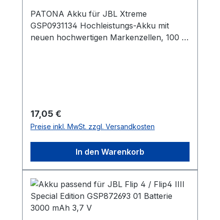
PATONA Akku für JBL Xtreme
GSP0931134 Hochleistungs-Akku mit
neuen hochwertigen Markenzellen, 100 %
kompatibel mit den Original JBL Akkus
durch maßgefertigte Passform inklusive
Überladungs- und Kurzschlussschutz.
Technische Daten:- Spannung: 7,4 Volt -
Kapazität: 5000mA / 37,0Wh- Typ: Li-
Polymer Der Akku ist passend für
Regulärer Preis:
17,05 €
folgende Modelle:- JBL Xtreme Original-
Preise inkl. MwSt. zzgl. Versandkosten
Bezeichnung des Akkus / Dieser Akku
ersetzt folgende Akkutypen:- JBL
In den Warenkorb
GSP0931134