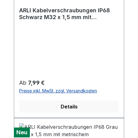
ARLI Kabelverschraubungen IP68
Schwarz M32 x 1,5 mm mit
metrischem Anschlussgewinde und
Gegenmutter
Regulärer Preis:
Ab
7,99 €
Preise inkl. MwSt. zzgl. Versandkosten
Details
Neu