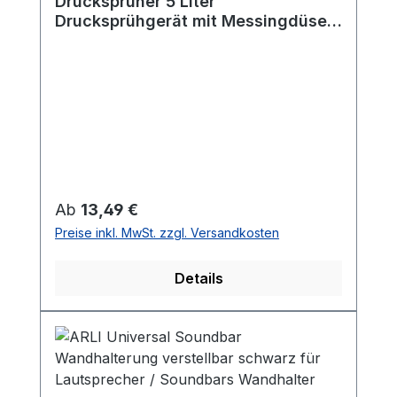
Drucksprüher 5 Liter
Drucksprühgerät mit Messingdüse
Gartenspritze Pumpsprüher
Sprühflasche
Regulärer Preis:
Ab
13,49 €
Preise inkl. MwSt. zzgl. Versandkosten
Details