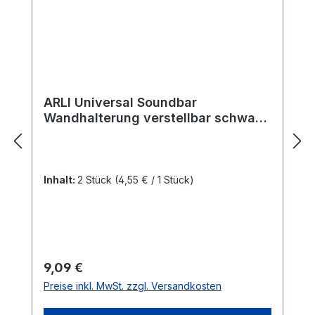
ARLI Universal Soundbar
Wandhalterung verstellbar schwarz
für Lautsprecher / Soundbars
Wandhalter
Inhalt:
2 Stück
(4,55 € / 1 Stück)
Regulärer Preis:
9,09 €
Preise inkl. MwSt. zzgl. Versandkosten