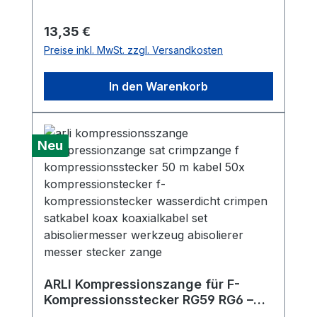
Regulärer Preis:
13,35 €
Preise inkl. MwSt. zzgl. Versandkosten
In den Warenkorb
Neu
ARLI Kompressionszange für F-
Kompressionsstecker RG59 RG6 –
Crimpzange SAT & Koaxialkabel mit