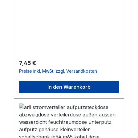
Installationsrohre, Kabelrohre,
Wellrohr Ø 16 / 20 / 25 / 32 mm
Regulärer Preis:
7,45 €
Preise inkl. MwSt. zzgl. Versandkosten
In den Warenkorb