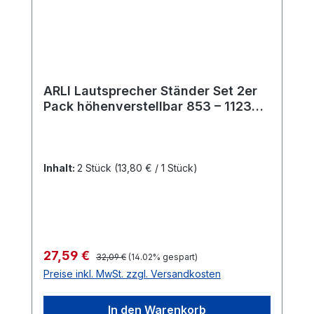
ARLI Lautsprecher Ständer Set 2er
Pack höhenverstellbar 853 – 1123
mm drehbar neigbar
Kabelmanagement freistehend
schwarz
Inhalt:
2 Stück
(13,80 € / 1 Stück)
Regulärer Preis:
Verkaufspreis:
27,59 €
32,09 €
(14.02% gespart)
Preise inkl. MwSt. zzgl. Versandkosten
In den Warenkorb