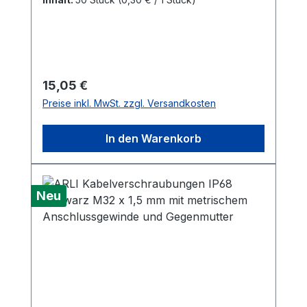
Kabelmanagement: Ja Passende
Lautsprecherbreite: 130 – 285 mm ( 5,1" –
11,2" ) Lieferumfang: ARLI 2
höhenverstellbare Lautsprecherständer
Montageanleitung (Deutsch, Englisch,
Regulärer Preis:
15,05 €
Französisch, Russisch, Spanisch,
Preise inkl. MwSt. zzgl. Versandkosten
Portugiesisch, Arabisch, Japanisch) inkl.
Befestigungsmaterial
In den Warenkorb
Neu