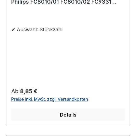
Philips FC8010/01 FC8010/02 FC9331
FC9332 Ersatzfilter
✔ Auswahl: Stückzahl
Regulärer Preis:
Ab
8,85 €
Preise inkl. MwSt. zzgl. Versandkosten
Details