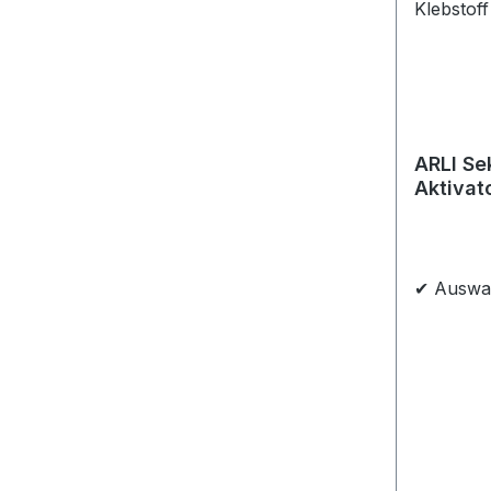
ARLI Se
Aktivat
Cyanacr
Klebsto
✔ Auswah