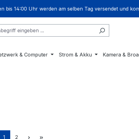
gen bis 14:00 Uhr werden am selben Tag versendet und ko
etzwerk & Computer
Strom & Akku
Kamera & Broa
Seite
Seite
1
2