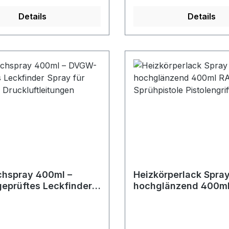
rbliebene Füllflüssigkeit in
l komplett zu entleeren.
Details
Details
itte den Kugelhahnhebel
en“ drehen
lstellung des Hebels zum
ugelhahn) und die im
befindliche Flüssigkeit
 lassen. Bei nicht
g des Hinweises, kann
auch sich ausdehnen und
eit starr und brüchig
Aufplatzgefahr des
es).
chspray 400ml –
Heizkörperlack Spra
prüftes Leckfinder
hochglänzend 400ml
ür Gas- und
9010 + Sprühpistole
ftleitungen
Pistolengriff Set