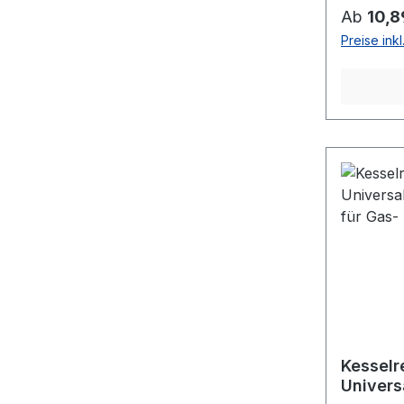
Reguläre
Ab
10,8
Preise ink
Kesselr
Univers