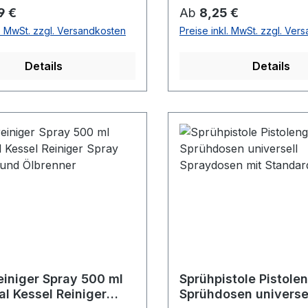
r Preis:
Regulärer Preis:
9 €
Ab
8,25 €
l. MwSt. zzgl. Versandkosten
Preise inkl. MwSt. zzgl. Ver
Details
Details
einiger Spray 500 ml
Sprühpistole Pistolen
al Kessel Reiniger
Sprühdosen universe