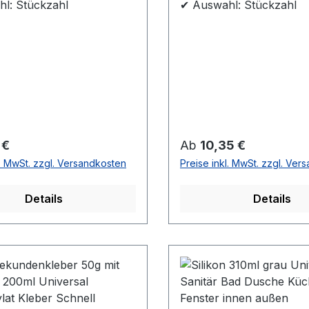
l: Stückzahl
✔ Auswahl: Stückzahl
r Preis:
Regulärer Preis:
 €
Ab
10,35 €
l. MwSt. zzgl. Versandkosten
Preise inkl. MwSt. zzgl. Ver
Details
Details