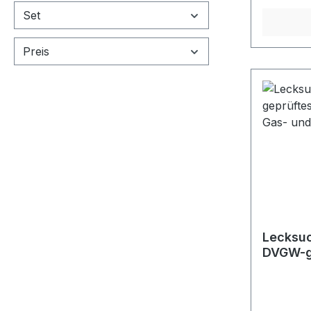
ist die ve
Set
jedem Fal
Hierzu b
Preis
auf „off
(Paralle
Messingk
Schlauch 
abfließen
Beachtun
der Schl
mit der Z
werden (
Schlauch
Lecksu
DVGW-ge
Spray f
Drucklu