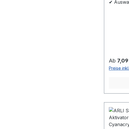
✔ Auswah
Reguläre
Ab
7,09
Preise ink