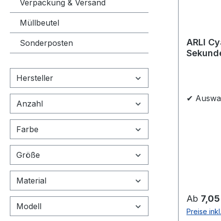
Verpackung & Versand
auswisch
Müllbeutel
Verschm
MAG-Vent
ARLI Cy
Sonderposten
SICHERH
Sekund
Anschluss
Univers
mechanis
Hersteller
sollte st
ordnungs
✔ Auswah
Anzahl
behande
Behandlu
Farbe
Druckma
Defekten
des Gefä
Größe
führen. I
die Gewä
Material
Hersteller. ACHT
Reguläre
Ab
7,05
WICHTIG
Modell
Preise ink
Gebrauch