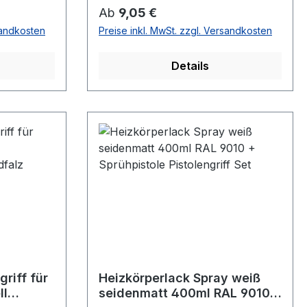
Regulärer Preis:
Ab
9,05 €
sandkosten
Preise inkl. MwSt. zzgl. Versandkosten
Details
griff für
Heizkörperlack Spray weiß
ll
seidenmatt 400ml RAL 9010 +