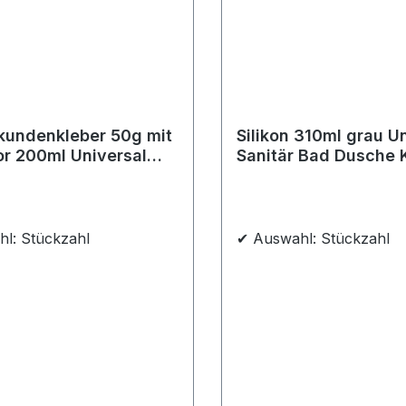
kundenkleber 50g mit
Silikon 310ml grau U
or 200ml Universal
Sanitär Bad Dusche 
ylat Kleber Schnell
Fuge Fenster innen 
ff
l: Stückzahl
✔ Auswahl: Stückzahl