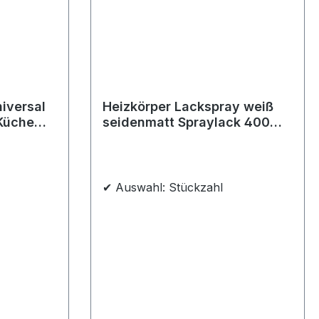
niversal
Heizkörper Lackspray weiß
Küche
seidenmatt Spraylack 400ml
außen
weiß matt
✔ Auswahl: Stückzahl