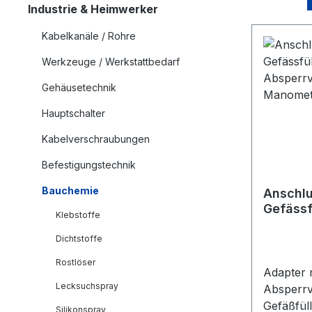
Industrie & Heimwerker
Kabelkanäle / Rohre
Werkzeuge / Werkstattbedarf
Gehäusetechnik
Hauptschalter
Kabelverschraubungen
Befestigungstechnik
Bauchemie
Anschlu
Gefässf
Klebstoffe
Absperr
Manome
Dichtstoffe
Rostlöser
Adapter 
Lecksuchspray
Absperrv
Gefäßfül
Silikonspray