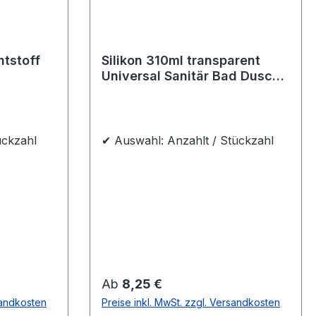
htstoff
Silikon 310ml transparent
Universal Sanitär Bad Dusche
hter
Küche Fuge Fenster innen
außen
ückzahl
✔ Auswahl: Anzahlt / Stückzahl
Regulärer Preis:
Ab
8,25 €
sandkosten
Preise inkl. MwSt. zzgl. Versandkosten