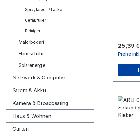
bar KFZ-S
Sprayfarben / Lacke
Feststell
Minikugel
Gefäßfüller
Innenge
Reiniger
Schlauch
Aufschra
Malerbedarf
Reguläre
25,39 €
Innengew
Handschuhe
Preise ink
Marken-G
Beendigu
Solarenergie
zuerst V
Netzwerk & Computer
durch Zu
Dann KFZ
Strom & Akku
vorsicht
(Festste
Kamera & Broadcasting
das Stec
Haus & Wohnen
Anschlus
abschra
Garten
des Adap
mit eine