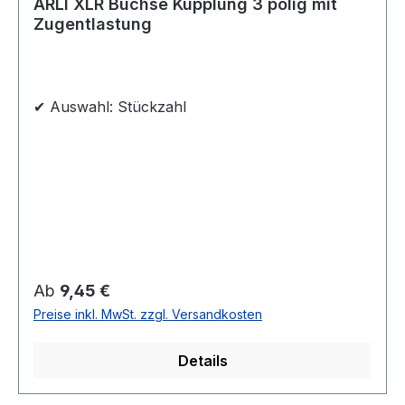
ARLI XLR Buchse Kupplung 3 polig mit
Zugentlastung
✔ Auswahl: Stückzahl
Regulärer Preis:
Ab
9,45 €
Preise inkl. MwSt. zzgl. Versandkosten
Details