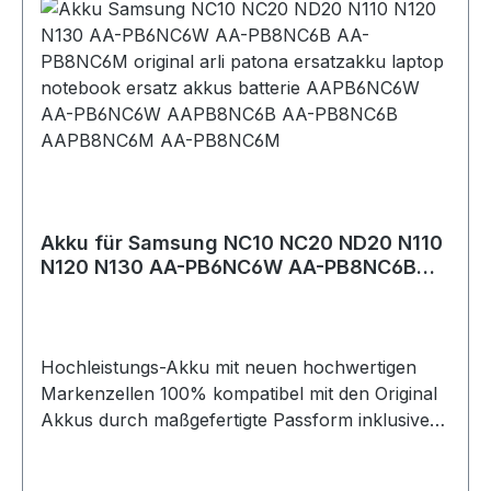
Langlebigkeit aus.Zudem haben unsere Akkus
höchste Zyklenfestigkeit, was eine hohe Anzahl
möglicher Lade- Entlade-Zyklen bedeutet.Die
geringe Selbstentladung der Akkus sorgt bei
Nichtgebrauch für geringen Energieverlust.Die
kompatiblen Nachbau-Akkus besitzen alle
elektronischen Sicherheitsvorkehrungen der
Original-Akkus und können natürlich mit Ihrem
Original-Netzteil aufgeladen werden. Die
Akku für Samsung NC10 NC20 ND20 N110
Abbildungen sind Beispielbilder, der ausgelieferte
N120 N130 AA-PB6NC6W AA-PB8NC6B
Artikel kann abweichen.
AA-PB8NC6M
Hochleistungs-Akku mit neuen hochwertigen
Markenzellen 100% kompatibel mit den Original
Akkus durch maßgefertigte Passform inklusive
Überladungs- und Kurzschlussschutz.
Technische Daten: - Spannung / Voltage: 11,1