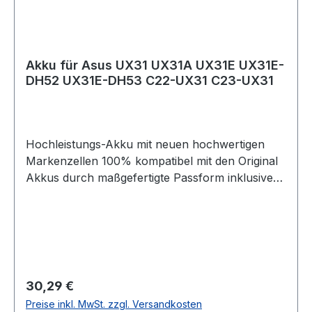
Nichtgebrauch für geringen Energieverlust. Die
kompatiblen Nachbau-Akkus besitzen alle
elektronischen Sicherheitsvorkehrungen der
Original-Akkus und können natürlich mit Ihrem
Akku für Asus UX31 UX31A UX31E UX31E-
Original-Netzteil aufgeladen werden. Die
DH52 UX31E-DH53 C22-UX31 C23-UX31
Abbildungen sind nur Beispielbilder,
ausgelieferter Artikel kann vom Bild abweichen.
Hochleistungs-Akku mit neuen hochwertigen
Markenzellen 100% kompatibel mit den Original
Akkus durch maßgefertigte Passform inklusive
Überladungs- und Kurzschlussschutz.
Technische Daten: - Spannung / Voltage: 7,4
Volt - Kapazität / Capacity : 6840 mAh - Typ:
Li-Polymere - Erstklassige Markenzellen der
Güteklasse A - 100% kompatibel mit dem
originalen Akku - Ohne Memoryeffekt - Hohe
Regulärer Preis:
30,29 €
Sicherheit durch integrierten Hitze- und
Preise inkl. MwSt. zzgl. Versandkosten
Überladeschutz Der Akku ist passend für