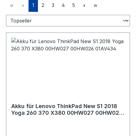
Seite
Seite
Seite
Seite
Seite
1
2
3
4
5
Akku für Lenovo ThinkPad New S1 2018
Yoga 260 370 X380 00HW027 00HW026
01AV434