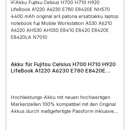
Thinkpad T480Lenovo Thinkpad T570Lenovo
ThinkPad T580Lenovo Thinkpad P51sLenovo
ThinkPad P52s Original-Bezeichnung des Akkus
/ Dieser Akku ersetzt folgende Akkutypen
/ Compatible part
numbers:Lenovo 4X50M08812- ThinkPad
Battery 61++
Akku für Fujitsu Celsius H700 H710 H920
LifeBook A1220 A6230 E780 E8420E
NH570 4400 mAh
Hochleistungs-Akku mit neuen hochwertigen
Markenzellen 100% kompatibel mit den Original
Akkus durch maßgefertigte Passform inklusive
Überladungs- und Kurzschlussschutz.
Technische Daten: - Spannung / Voltage: 10,8