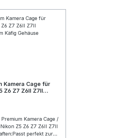
m Kamera Cage für
 Z6 Z7 Z6II Z7II
um Käfig Gehäuse
Premium Kamera Cage /
 Nikon Z5 Z6 Z7 Z6II Z7II
aften:Passt perfekt zur