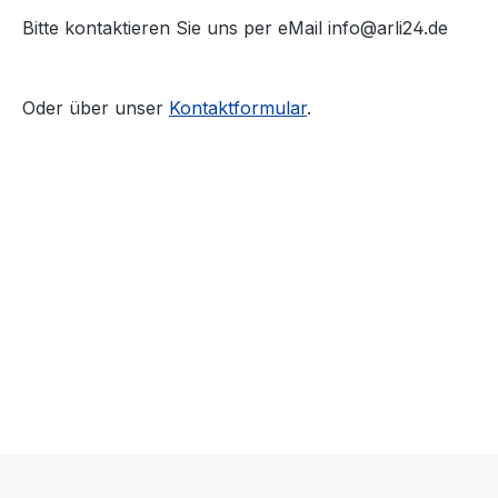
die Kame
Bitte kontaktieren Sie uns per eMail info@arli24.de
Wechselpl
(1/4“ An
werden.
Oder über unser
Kontaktformular
.
Kamera-K
Einschrä
den Schni
Tasten o
Außerde
Premium 
an der U
magnetis
Schraube
Montage
erleichter
Gewindeb
Aufnahm
den Seit