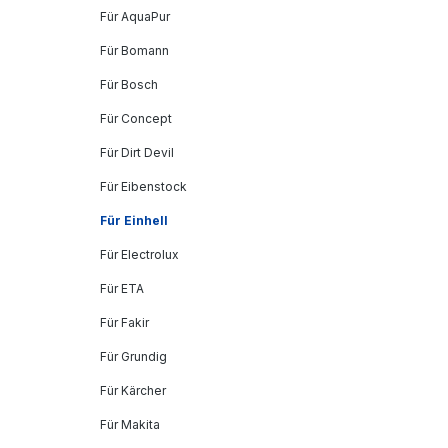
Für AquaPur
Für Bomann
Für Bosch
Für Concept
Für Dirt Devil
Für Eibenstock
Für Einhell
Für Electrolux
Für ETA
Für Fakir
Für Grundig
Für Kärcher
Für Makita