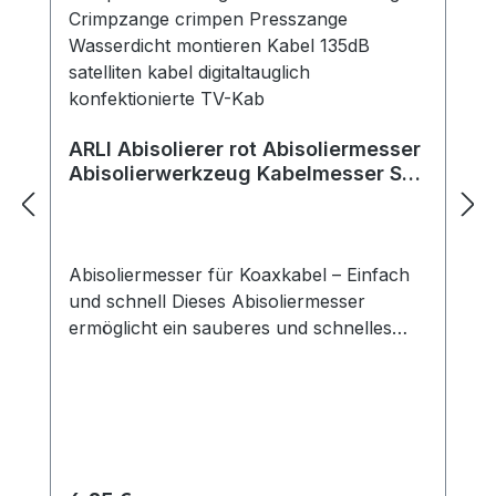
ARLI Abisolierer rot Abisoliermesser
Abisolierwerkzeug Kabelmesser Sat
F Stecker Kabel TV
Abisoliermesser für Koaxkabel – Einfach
und schnell Dieses Abisoliermesser
ermöglicht ein sauberes und schnelles
Abisolieren von Koaxialkabeln, ohne die
empfindliche Schirmung oder den
Innenleiter zu beschädigen. Es ist
kompatibel mit allen gängigen
Kabeldurchmessern und sorgt für eine
präzise Kabelverarbeitung. Einfache