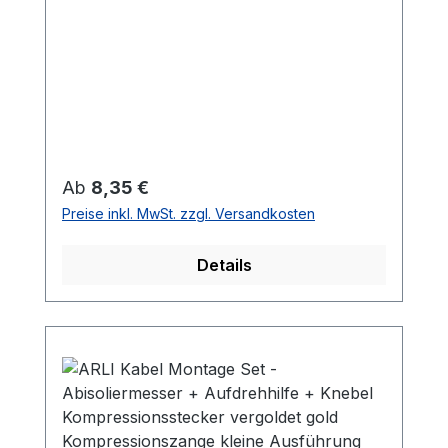
ARLI Dreibein Stativ 3 × Zeltheringe für
die Montage
Regulärer Preis:
Ab
8,35 €
Preise inkl. MwSt. zzgl. Versandkosten
Details