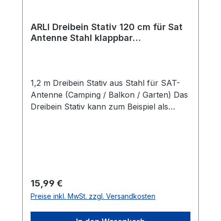
ARLI Dreibein Stativ 120 cm für Sat
Antenne Stahl klappbar
höhenverstellbar Camping Balkon
Garten Ständer mit 3 Heringen
1,2 m Dreibein Stativ aus Stahl für SAT-
Antenne (Camping / Balkon / Garten) Das
Dreibein Stativ kann zum Beispiel als
Ständer für Sat-Spiegel bis zu einer
Größe von 65 cm verwendet werden. Die
maximal empfohlene Höhe beträgt 120
cm. Der Ständer ist auch für Camper /
LKW-Fahrer interessant, da er
zusammenklappbar ist und mit den
Regulärer Preis:
15,99 €
mitgelieferten 3 Heringen im Boden
Preise inkl. MwSt. zzgl. Versandkosten
verankert werden kann. Dreibein-
Campingstativ zum schnellen Aufbau im