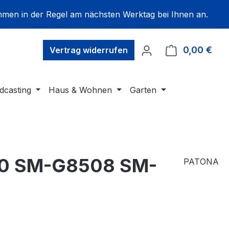
mmen in der Regel am nächsten Werktag bei Ihnen an.
0,00 €
Ware
Vertrag widerrufen
dcasting
Haus & Wohnen
Garten
850 SM-G8508 SM-
PATONA