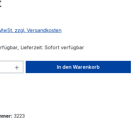
€
. MwSt. zzgl. Versandkosten
fügbar, Lieferzeit: Sofort verfügbar
 Anzahl: Gib den gewünschten Wert ein 
In den Warenkorb
mmer:
3223