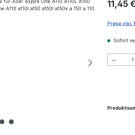
11,45 
Preise inkl
Sofort ver
Produkt
Produktnu