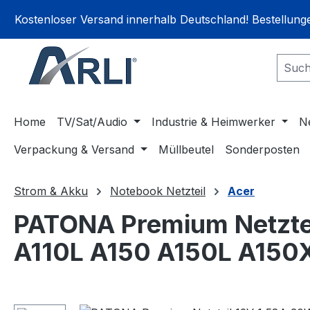
springen
Zur Hauptnavigation springen
Kostenloser Versand innerhalb Deutschland! Bestellun
Home
TV/Sat/Audio
Industrie & Heimwerker
N
Verpackung & Versand
Müllbeutel
Sonderposten
Strom & Akku
Notebook Netzteil
Acer
PATONA Premium Netztei
A110L A150 A150L A150