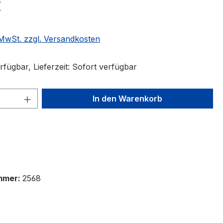
€
. MwSt. zzgl. Versandkosten
fügbar, Lieferzeit: Sofort verfügbar
 Anzahl: Gib den gewünschten Wert ein 
In den Warenkorb
mmer:
2568