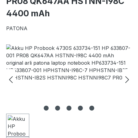
PR08 QK647AA HSTNN-I98C
4400 mAh
PATONA
Bildergalerie überspringen