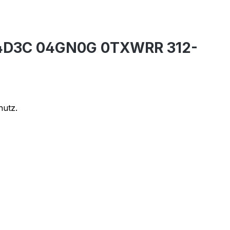
0 04D3C 04GN0G 0TXWRR 312-
hutz.