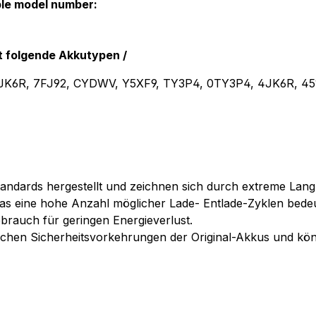
ble model number:
t folgende Akkutypen /
 JK6R, 7FJ92, CYDWV, Y5XF9, TY3P4, 0TY3P4, 4JK6R, 45
andards hergestellt und zeichnen sich durch extreme Langl
as eine hohe Anzahl möglicher Lade- Entlade-Zyklen bedeu
ebrauch für geringen Energieverlust.
chen Sicherheitsvorkehrungen der Original-Akkus und könn