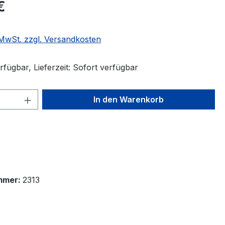
€
. MwSt. zzgl. Versandkosten
fügbar, Lieferzeit: Sofort verfügbar
 Anzahl: Gib den gewünschten Wert ein 
In den Warenkorb
mmer:
2313