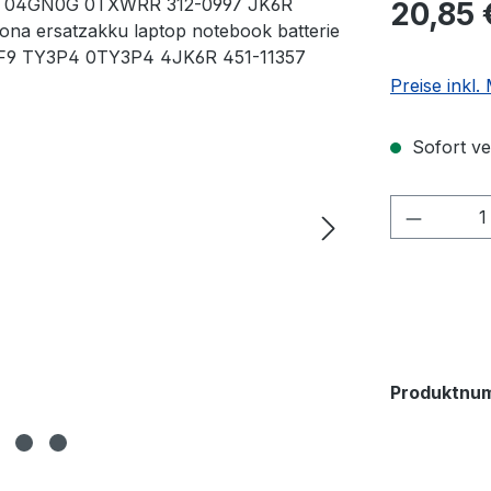
20,85 
Preise inkl
Sofort ver
Produkt
Produktnu