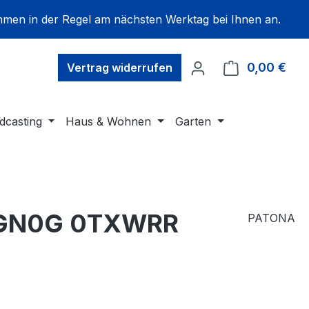
mmen in der Regel am nächsten Werktag bei Ihnen an.
0,00 €
Ware
Vertrag widerrufen
dcasting
Haus & Wohnen
Garten
04GN0G 0TXWRR
PATONA