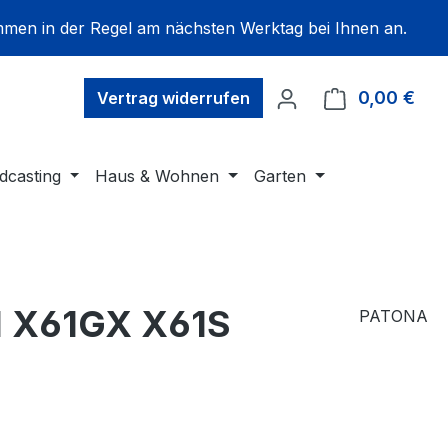
mmen in der Regel am nächsten Werktag bei Ihnen an.
0,00 €
Ware
Vertrag widerrufen
dcasting
Haus & Wohnen
Garten
1 X61GX X61S
PATONA