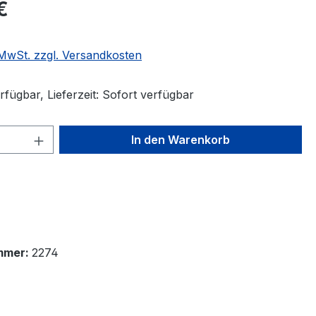
€
. MwSt. zzgl. Versandkosten
fügbar, Lieferzeit: Sofort verfügbar
 Anzahl: Gib den gewünschten Wert ein 
In den Warenkorb
mmer:
2274