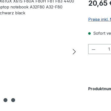
20,65 
Preise inkl
Sofort ver
Produkt
Produktnu