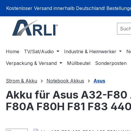
springen
Zur Hauptnavigation springen
Kostenloser Versand innerhalb Deutschland! Bestellun
Home
TV/Sat/Audio
Industrie & Heimwerker
N
Verpackung & Versand
Müllbeutel
Sonderposten
Strom & Akku
Notebook Akkus
Asus
Akku für Asus A32-F8
F80A F80H F81 F83 44