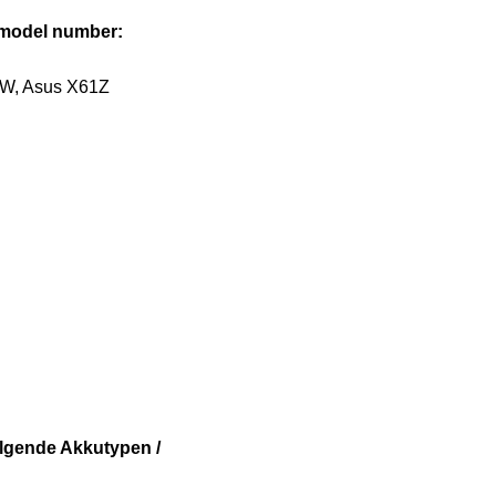
e model number:
1W, Asus X61Z
olgende Akkutypen /