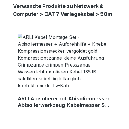
Produktgalerie überspringen
Verwandte Produkte zu Netzwerk &
Computer > CAT 7 Verlegekabel > 50m
ARLI Abisolierer rot Abisoliermesser
Abisolierwerkzeug Kabelmesser Sat
F Stecker Kabel TV