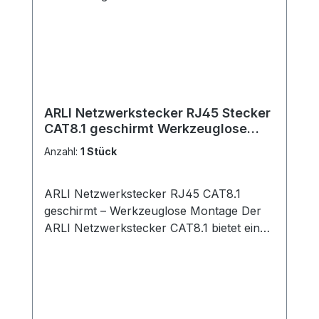
Risiko, die Schirmung oder den Innenleiter
zu beschädigen. Universal: Geeignet für
alle gängigen Koaxialkabeldurchmesser.
ARLI Netzwerkstecker RJ45 Stecker
CAT8.1 geschirmt Werkzeuglose
Montage - Werkzeugfrei
Anzahl:
1 Stück
ARLI Netzwerkstecker RJ45 CAT8.1
geschirmt – Werkzeuglose Montage Der
ARLI Netzwerkstecker CAT8.1 bietet eine
praktische und zuverlässige Lösung für
die Installation von Netzwerkkabeln. Dank
der werkzeuglosen Montage eignet sich
der feldkonfektionierbare Stecker ideal für
schnelle und effiziente Verbindungen. Mit