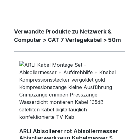
Produktgalerie überspringen
Verwandte Produkte zu Netzwerk &
Computer > CAT 7 Verlegekabel > 50m
ARLI Abisolierer rot Abisoliermesser
Abisolierwerkzeug Kabelmesser Sat