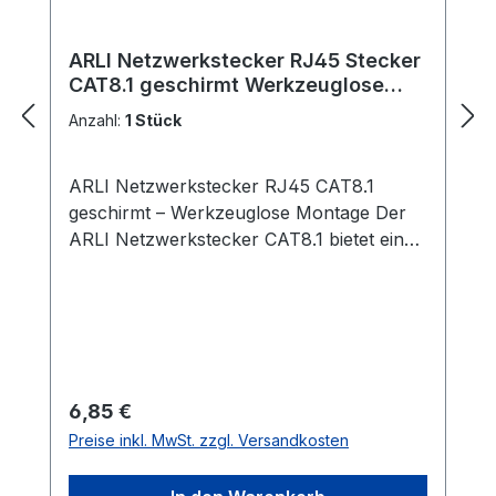
Werkzeugset.
ARLI Netzwerkstecker RJ45 Stecker
CAT8.1 geschirmt Werkzeuglose
Montage - Werkzeugfrei
Anzahl:
1 Stück
ARLI Netzwerkstecker RJ45 CAT8.1
geschirmt – Werkzeuglose Montage Der
ARLI Netzwerkstecker CAT8.1 bietet eine
praktische und zuverlässige Lösung für
die Installation von Netzwerkkabeln. Dank
der werkzeuglosen Montage eignet sich
der feldkonfektionierbare Stecker ideal für
schnelle und effiziente Verbindungen. Mit
hochwertiger Schirmung und einer
Regulärer Preis:
6,85 €
robusten Zinklegierung gewährleistet er
Preise inkl. MwSt. zzgl. Versandkosten
eine stabile Leistung und eine lange
Lebensdauer. Technische Eigenschaften: