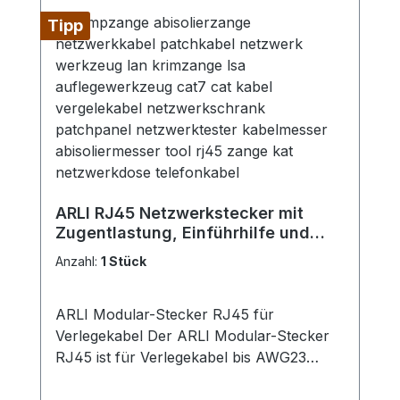
drehen Sie erneut, und ziehen Sie das
abisolierte Stück ab. Vorteile: Schnell und
Tipp
zuverlässig: Spart Zeit und gewährleistet
präzise Ergebnisse. Schonend: Kein
Risiko, die Schirmung oder den Innenleiter
zu beschädigen. Universal: Geeignet für
alle gängigen Koaxialkabeldurchmesser.
ARLI RJ45 Netzwerkstecker mit
Zugentlastung, Einführhilfe und
Tülle für Verlegekabel
Anzahl:
1 Stück
ARLI Modular-Stecker RJ45 für
Verlegekabel Der ARLI Modular-Stecker
RJ45 ist für Verlegekabel bis AWG23
geeignet und bietet eine zuverlässige