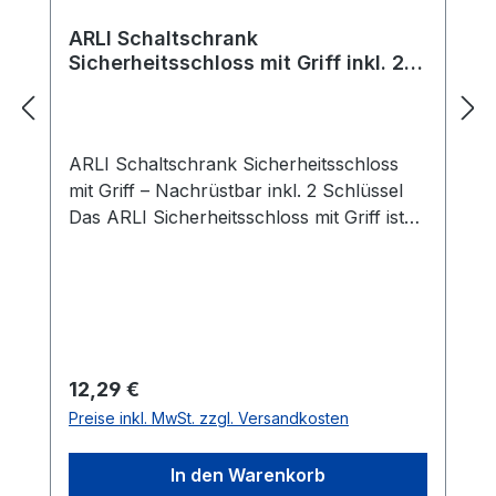
ARLI Schaltschrank
Sicherheitsschloss mit Griff inkl. 2
Schlüssel - Nachrüstbar passend
für alle ARLI ABS Schaltschränke
ARLI Schaltschrank Sicherheitsschloss
mit Griff – Nachrüstbar inkl. 2 Schlüssel
Das ARLI Sicherheitsschloss mit Griff ist
die ideale Lösung zum Nachrüsten oder
Austauschen von Schließsystemen an
ARLI Schaltschränken. Das Schloss ist
universell passend für alle ARLI
Schaltschrankgrößen. Produktvorteile im
Überblick: Komplettes Schloss-Set:
Regulärer Preis:
12,29 €
Sicherheitsschloss mit ergonomischem
Preise inkl. MwSt. zzgl. Versandkosten
Griff + 2 Schlüssel Nachrüstbar: Für alle
ARLI Schaltschrankgrößen geeignet
In den Warenkorb
Technische Details: Material: