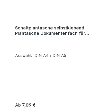
Schaltplantasche selbstklebend
Plantasche Dokumentenfach für
Schaltschrank
Auswahl: DIN A4 / DIN A5
Regulärer Preis:
Ab
7,09 €