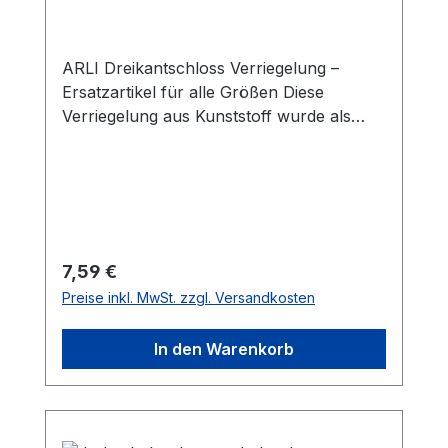
ARLI Dreikantschloss Verriegelung –
Ersatzartikel für alle Größen Diese
Verriegelung aus Kunststoff wurde als
Ersatz für alle ARLI Schaltschränke
konzipiert und eignet sich ideal zum
Austausch defekter Dreikantschloss-
Verriegelungen. Eigenschaften: Passend
für: ARLI Dreikantschlösser DK9 sowie
Sicherheitsschlösser mit Griff Material:
Regulärer Preis:
7,59 €
Kunststoff Farbe: Schwarz Universell:
Preise inkl. MwSt. zzgl. Versandkosten
Passend für alle ARLI
Schaltschrankgrößen Hinweis: Die
In den Warenkorb
abschließende Prüfung auf korrekte
Montage und Dichtigkeit muss durch den
Installateur erfolgen.