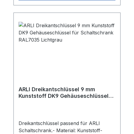
Metall/Kunststoff Farbe: Schwarz
Inklusive: 2 Schlüssel Verpackungseinheit
(VPE): 1 Stück im Polybeutel
Lieferumfang: 1x ARLI Sicherheitsschloss
mit Griff 2x Schlüssel Hinweis: Die
abschließende Prüfung auf korrekte
Montage und Dichtigkeit muss durch den
Installateur oder ein Fachunternehmen
erfolgen.
ARLI Dreikantschlüssel 9 mm
Kunststoff DK9 Gehäuseschlüssel
für Schaltschrank RAL7035
Lichtgrau
Dreikantschlüssel passend für ARLI
Schaltschrank.- Material: Kunststoff-