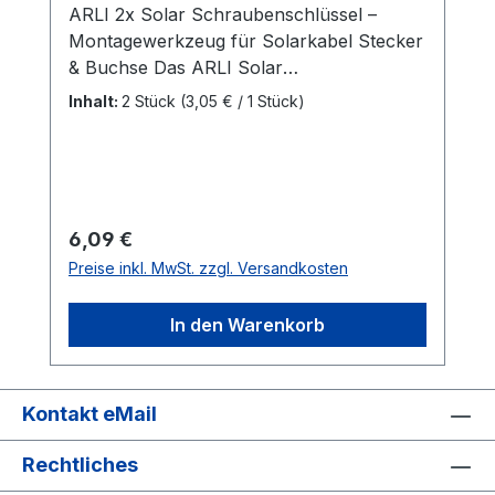
ARLI 2x Solar Schraubenschlüssel –
Montagewerkzeug für Solarkabel Stecker
& Buchse Das ARLI Solar
Schraubenschlüssel-Set ist ein
Inhalt:
2 Stück
(3,05 € / 1 Stück)
praktisches Werkzeug zur Montage und
Demontage von Solarsteckern. Die
Schraubenschlüssel ermöglichen ein
einfaches und sicheres An- und
Abschrauben von
Regulärer Preis:
6,09 €
Solarkabelverbindungen, ohne die
Preise inkl. MwSt. zzgl. Versandkosten
Steckverbinder zu beschädigen. Sie
bestehen aus robustem PPO-Kunststoff
In den Warenkorb
und sind leicht sowie handlich in der
Anwendung. Eigenschaften: Einfache
Handhabung: Erleichtert das Anziehen
und Lösen von Solarsteckern Material:
Kontakt eMail
PPO-Kunststoff Universelle Anwendung:
Rechtliches
Passend für gängige Solarstecker Leicht
und kompakt: Einfach zu transportieren