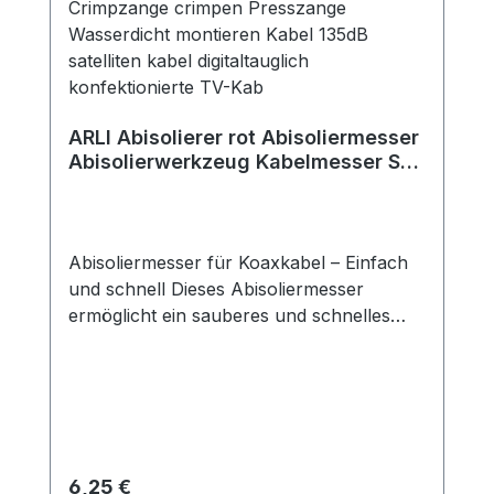
ARLI Abisolierer rot Abisoliermesser
Abisolierwerkzeug Kabelmesser Sat
F Stecker Kabel TV
Abisoliermesser für Koaxkabel – Einfach
und schnell Dieses Abisoliermesser
ermöglicht ein sauberes und schnelles
Abisolieren von Koaxialkabeln, ohne die
empfindliche Schirmung oder den
Innenleiter zu beschädigen. Es ist
kompatibel mit allen gängigen
Kabeldurchmessern und sorgt für eine
präzise Kabelverarbeitung. Einfache
Regulärer Preis:
6,25 €